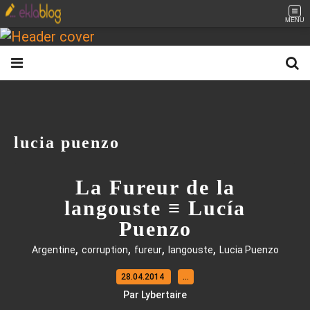
MENU
lucia puenzo
La Fureur de la
langouste ≡ Lucía
Puenzo
,
,
,
,
Argentine
corruption
fureur
langouste
Lucia Puenzo
28.04.2014
…
Par Lybertaire