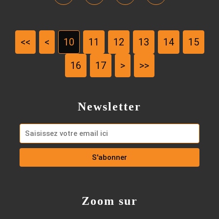
<<
<
10
11
12
13
14
15
16
17
>
>>
Newsletter
Zoom sur