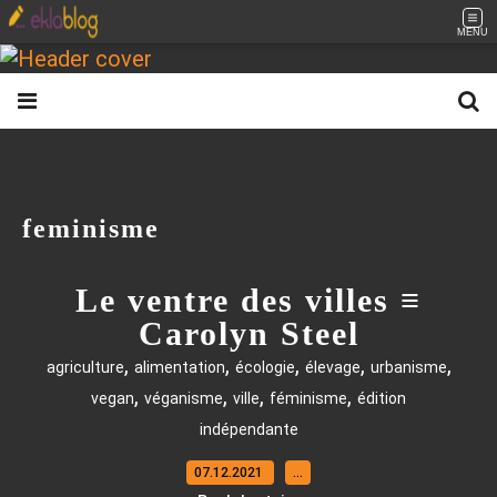
MENU
feminisme
Le ventre des villes ≡
Carolyn Steel
,
,
,
,
,
agriculture
alimentation
écologie
élevage
urbanisme
,
,
,
,
vegan
véganisme
ville
féminisme
édition
indépendante
07.12.2021
…