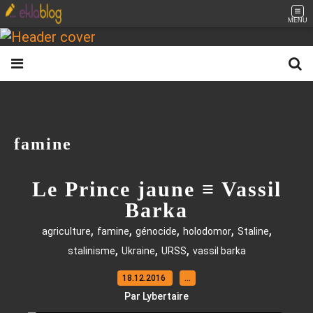
MENU
famine
Le Prince jaune ≡ Vassil
Barka
,
,
,
,
,
agriculture
famine
génocide
holodomor
Staline
,
,
,
stalinisme
Ukraine
URSS
vassil barka
18.12.2016
…
Par Lybertaire