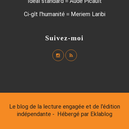
Idéal standard ≡ Aude Picault
Ci-gît l'humanité ≡ Meriem Laribi
Suivez-moi
Le blog de la lecture engagée et de l'édition
indépendante - Hébergé par
Eklablog