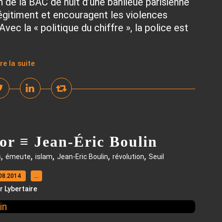
 de la BAC de nuit d’une banlieue parisienne
égitiment et encouragent les violences
Avec la « politique du chiffre », la police est
ire la suite
or ≡ Jean-Éric Boulin
,
,
,
,
,
s
émeute
islam
Jean-Eric Boulin
révolution
Seuil
08.2014
…
r Lybertaire