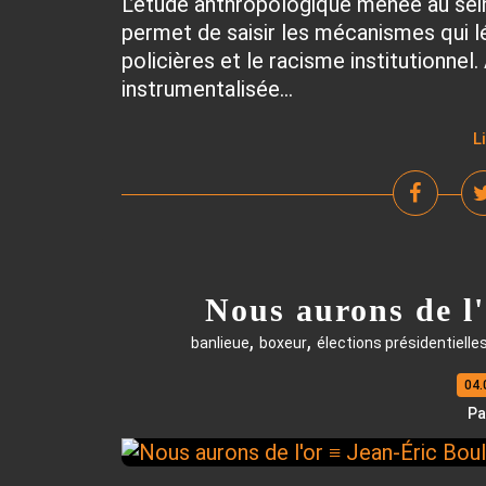
L’étude anthropologique menée au sein
permet de saisir les mécanismes qui l
policières et le racisme institutionnel. 
instrumentalisée...
L
Nous aurons de l'
,
,
banlieue
boxeur
élections présidentielle
04.
Pa