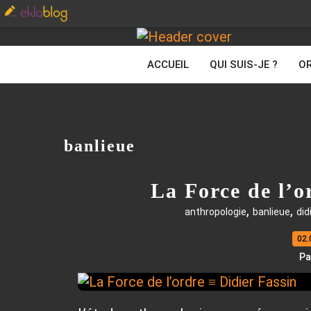
ACCUEIL
QUI SUIS-JE ?
OR
banlieue
La Force de l’o
,
,
anthropologie
banlieue
did
02.
Pa