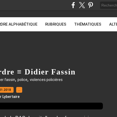
DRE ALPHABÉTIQUE
RUBRIQUES
THÉMATIQUES
ALT
rdre ≡ Didier Fassin
,
,
ier fassin
police
violences policières
01.2018
…
r Lybertaire