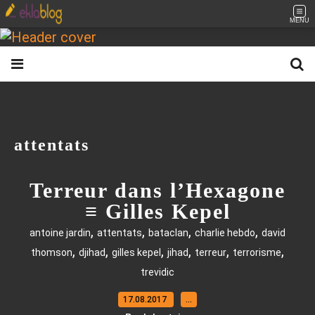
MENU
attentats
Terreur dans l’Hexagone
≡ Gilles Kepel
,
,
,
,
antoine jardin
attentats
bataclan
charlie hebdo
david
,
,
,
,
,
,
thomson
djihad
gilles kepel
jihad
terreur
terrorisme
trevidic
17.08.2017
…