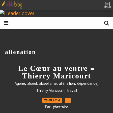
MENU
alienation
Le Cœur au ventre ≡
Thierry Maricourt
,
,
,
,
,
Agone
alcool
alcoolisme
aliénation
dépendance
,
Thierry Maricourt
travail
26.08.2014
…
Par Lybertaire