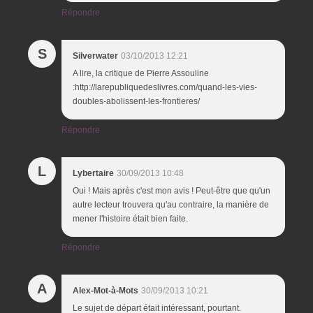
Répondre
S
Silverwater
03/10/2013 12:21
A lire, la critique de Pierre Assouline
:http://larepubliquedeslivres.com/quand-les-vies-
doubles-abolissent-les-frontieres/
Répondre
L
Lybertaire
30/09/2013 10:48
Oui ! Mais après c'est mon avis ! Peut-être que qu'un
autre lecteur trouvera qu'au contraire, la manière de
mener l'histoire était bien faite.
Répondre
A
Alex-Mot-à-Mots
30/09/2013 10:21
Le sujet de départ était intéressant, pourtant.