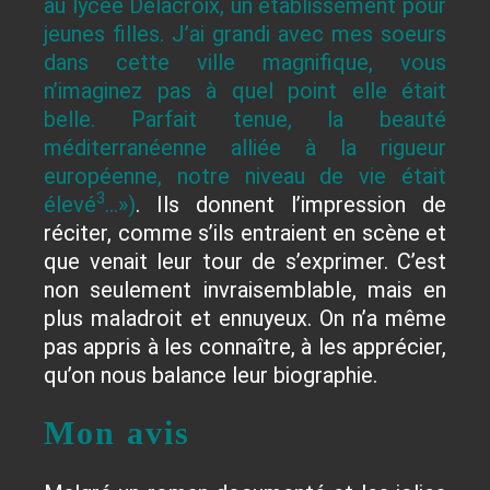
au lycée Delacroix, un établissement pour
jeunes filles. J’ai grandi avec mes soeurs
dans cette ville magnifique, vous
n’imaginez pas à quel point elle était
belle. Parfait tenue, la beauté
méditerranéenne alliée à la rigueur
européenne, notre niveau de vie était
3
élevé
…»)
. Ils donnent l’impression de
réciter, comme s’ils entraient en scène et
que venait leur tour de s’exprimer. C’est
non seulement invraisemblable, mais en
plus maladroit et ennuyeux. On n’a même
pas appris à les connaître, à les apprécier,
qu’on nous balance leur biographie.
Mon avis