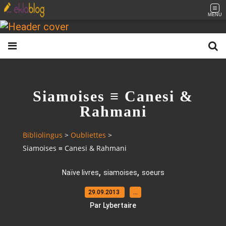
MENU
Siamoises ≡ Canesi &
Rahmani
Bibliolingus
>
Oubliettes
>
Siamoises ≡ Canesi & Rahmani
,
,
Naïve livres
siamoises
soeurs
29.09.2013
…
Par Lybertaire