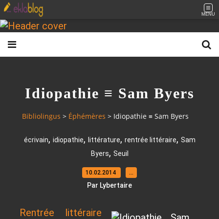
MENU
Idiopathie ≡ Sam Byers
Bibliolingus
>
Éphémères
>
Idiopathie ≡ Sam Byers
,
,
,
,
écrivain
idiopathie
littérature
rentrée littéraire
Sam
,
Byers
Seuil
10.02.2014
…
Par Lybertaire
Rentrée littéraire