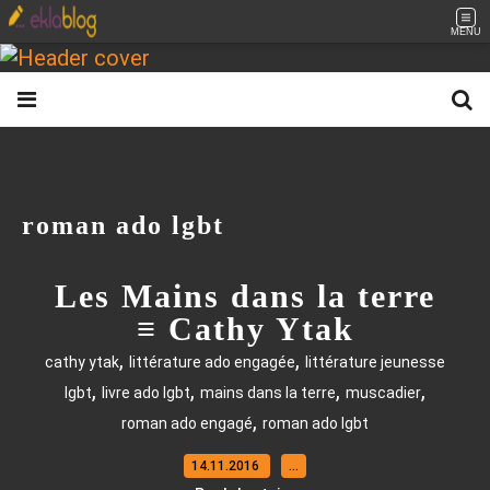
MENU
roman ado lgbt
Les Mains dans la terre
≡ Cathy Ytak
,
,
cathy ytak
littérature ado engagée
littérature jeunesse
,
,
,
,
lgbt
livre ado lgbt
mains dans la terre
muscadier
,
roman ado engagé
roman ado lgbt
14.11.2016
…