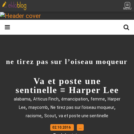
MENU
ne tirez pas sur l’oiseau moqueur
Va et poste une
sentinelle ≡ Harper Lee
,
,
,
,
alabama
Atticus Finch
émancipation
femme
Harper
,
,
,
Lee
maycomb
Ne tirez pas sur l’oiseau moqueur
,
,
racisme
Scout
va et poste une sentinelle
02.10.2016
…