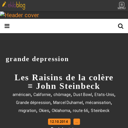
MENU
grande depression
Les Raisins de la colère
≡ John Steinbeck
,
,
,
,
,
américain
Californie
chômage
Dust Bowl
Etats-Unis
,
,
,
Grande dépression
Marcel Duhamel
mécanisation
,
,
,
,
migration
Okies
Oklahoma
route 66
Steinbeck
12.10.2014
…