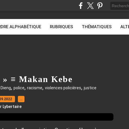
DRE ALPHABÉTIQUE
RUBRIQUES
THÉMATIQUES
ALT
 ! » ≡ Makan Kebe
,
,
,
,
 Dieng
police
racisme
violences policières
justice
09.2022
…
r Lybertaire