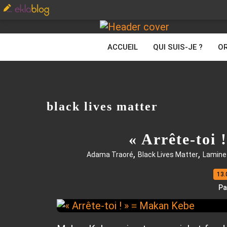
ACCUEIL
QUI SUIS-JE ?
OR
black lives matter
« Arrête-toi
,
,
Adama Traoré
Black Lives Matter
Lamine
13.
Pa