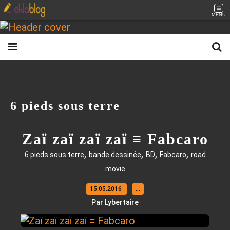
MENU
6 pieds sous terre
Zaï zaï zaï zaï ≡ Fabcaro
,
,
,
,
6 pieds sous terre
bande dessinée
BD
Fabcaro
road
movie
15.05.2016
…
Par Lybertaire