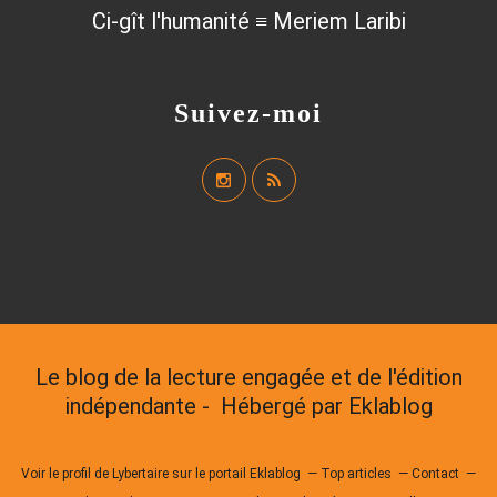
Ci-gît l'humanité ≡ Meriem Laribi
Suivez-moi
Le blog de la lecture engagée et de l'édition
indépendante - Hébergé par
Eklablog
Voir le profil de
Lybertaire
sur le portail Eklablog
Top articles
Contact