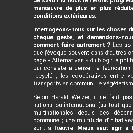
de savoir si nous le ferons progre
manœuvre de plus en plus réduite
conditions extérieures.
Interrogeons-nous sur les choses d
chaque geste, et demandons-nous
comment faire autrement ?
Les solu
que j’évoque souvent dans d’autres ch
page « Alternatives » du blog : la poli
qui consiste à penser la fabrication
recyclé ; les coopératives entre vo
transports en commun ; le végéta*ism
Selon Harald Welzer, il ne faut pas
national ou international (surtout q
multinationales depuis des décenn
commune ; une multitude d’initiative
sont à l’œuvre.
Mieux vaut agir à t