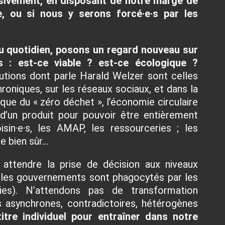
ssivement, en disposant de notre marge de
, ou si nous y serons forcé·e·s par les
u quotidien, posons un regard nouveau sur
 : est-ce viable ? est-ce écologique ?
tions dont parle Harald Welzer sont celles
roniques, sur les réseaux sociaux, et dans la
tique du « zéro déchet », l’économie circulaire
 d’un produit pour pouvoir être entièrement
isin·e·s, les AMAP, les ressourceries ; les
e bien sûr…
 attendre la prise de décision aux niveaux
ue les gouvernements sont phagocytés par les
ies). N’attendons pas de transformation
s asynchrones, contradictoires, hétérogènes
itre individuel pour entraîner dans notre