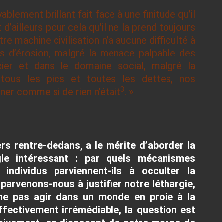
ablement brillant fait face à une finitude qu’il
d’ailleurs pour cela qu'il ne la prend toujours
re machine civilisation n’a aucune difficulté à
es d’érosion, malgré la menace palpable des
ier et dans le domaine social, malgré la
 tous les pics et toutes les dettes, nos
3
ner comme si de rien n’était
. »
ers rentre-dedans, a le mérite d’aborder la
le intéressant : par quels mécanismes
individus parviennent-ils à occulter la
arvenons-nous à justifier notre léthargie,
ne pas agir dans un monde en proie à la
fectivement irrémédiable, la question est