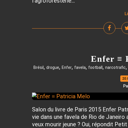
l’agroforesterie...
L
Enfer ≡ 
,
,
,
,
,
Brésil
drogue
Enfer
favela
football
narcotrafic
20.
Pa
Salon du livre de Paris 2015 Enfer Pa
vie dans une favela de Rio de Janeiro 
veux mourir jeune ? Oui, répondit Petit R