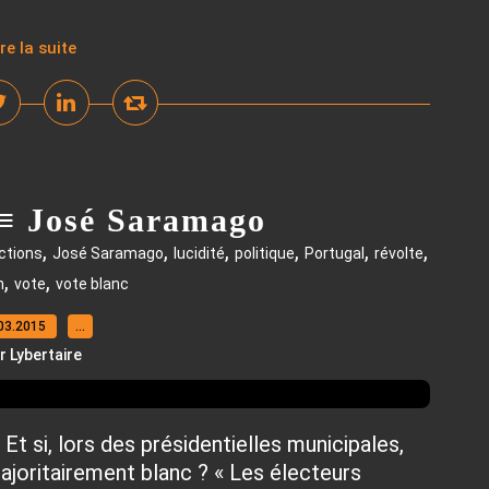
ire la suite
 ≡ José Saramago
,
,
,
,
,
,
ctions
José Saramago
lucidité
politique
Portugal
révolte
,
,
n
vote
vote blanc
03.2015
…
r Lybertaire
t si, lors des présidentielles municipales,
majoritairement blanc ? « Les électeurs