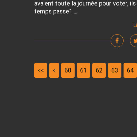
avaient toute la journée pour voter, i
temps passe1....
L
<<
<
10
20
30
40
50
60
61
62
63
64