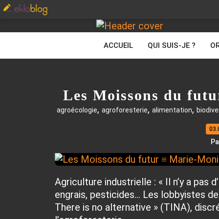
ACCUEIL
QUI SUIS-JE ?
OR
Les Moissons du fut
,
,
,
agroécologie
agroforesterie
alimentation
biodive
03.
Pa
Agriculture industrielle : « Il n’y a pas 
engrais, pesticides… Les lobbyistes de 
There is no alternative » (TINA), discré