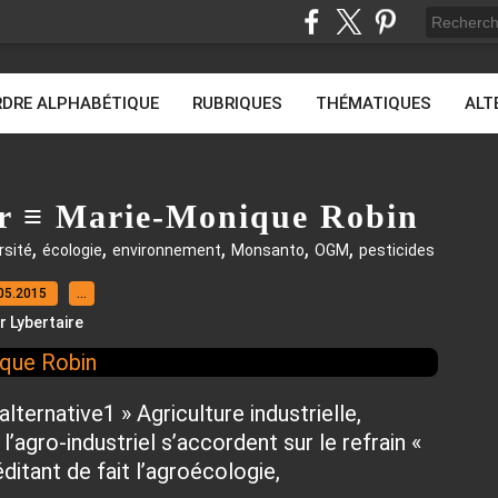
DRE ALPHABÉTIQUE
RUBRIQUES
THÉMATIQUES
ALT
ur ≡ Marie-Monique Robin
,
,
,
,
,
rsité
écologie
environnement
Monsanto
OGM
pesticides
05.2015
…
r Lybertaire
d’alternative1 » Agriculture industrielle,
l’agro-industriel s’accordent sur le refrain «
ditant de fait l’agroécologie,