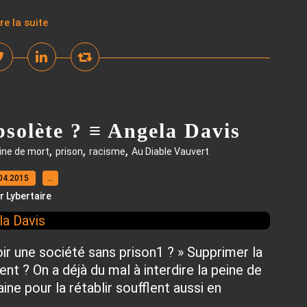
ire la suite
bsolète ? ≡ Angela Davis
,
,
,
ine de mort
prison
racisme
Au Diable Vauvert
04.2015
…
r Lybertaire
voir une société sans prison1 ? » Supprimer la
ent ? On a déjà du mal à interdire la peine de
ne pour la rétablir soufflent aussi en