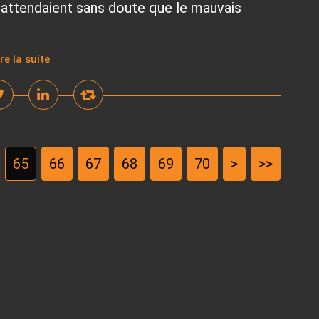
ls attendaient sans doute que le mauvais
ire la suite
65
66
67
68
69
70
80
90
100
>
>>