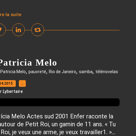
ire la suite
Patricia Melo
,
,
,
,
,
Patricia Melo
pauvreté
Rio de Janeiro
samba
télénovelas
04.2015
…
r Lybertaire
trícia Melo Actes sud 2001 Enfer raconte la
autour de Petit Roi, un gamin de 11 ans. « Tu
oi, je veux une arme, je veux travailler1. »...