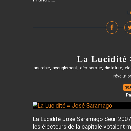
L
La Lucidité
,
,
,
,
anarchie
aveuglement
démocratie
dictature
éle
révolutio
30.
Pa
La Lucidité José Saramago Seuil 2007 E
les électeurs de la capitale votaient 