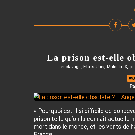
L
La prison est-elle o
,
,
,
esclavage
Etats-Unis
Malcolm X
pe
09.
Pa
« Pourquoi est-il si difficile de conce
prison telle qu’on la connaît actuellem
mort dans le monde, et les vents de hai
France....