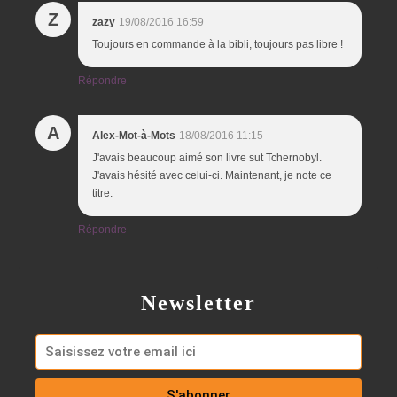
Z
zazy
19/08/2016 16:59
Toujours en commande à la bibli, toujours pas libre !
Répondre
A
Alex-Mot-à-Mots
18/08/2016 11:15
J'avais beaucoup aimé son livre sut Tchernobyl.
J'avais hésité avec celui-ci. Maintenant, je note ce
titre.
Répondre
Newsletter