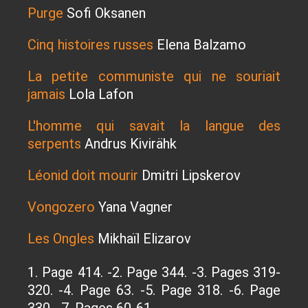
Purge
Sofi Oksanen
Cinq histoires russes
Elena Balzamo
La petite communiste qui ne souriait
jamais
Lola Lafon
L'homme qui savait la langue des
serpents
Andrus Kivirähk
Léonid doit mourir
Dmitri Lipskerov
Vongozero
Yana Vagner
Les Ongles
Mikhaïl Elizarov
1. Page 414. -2. Page 344. -3. Pages 319-
320. -4. Page 63. -5. Page 318. -6. Page
330. -7. Pages 60-61.