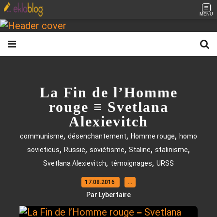
MENU
La Fin de l’Homme
rouge ≡ Svetlana
Alexievitch
,
,
,
communisme
désenchantement
Homme rouge
homo
,
,
,
,
,
sovieticus
Russie
soviétisme
Staline
stalinisme
,
,
Svetlana Alexievitch
témoignages
URSS
17.08.2016
…
Par Lybertaire