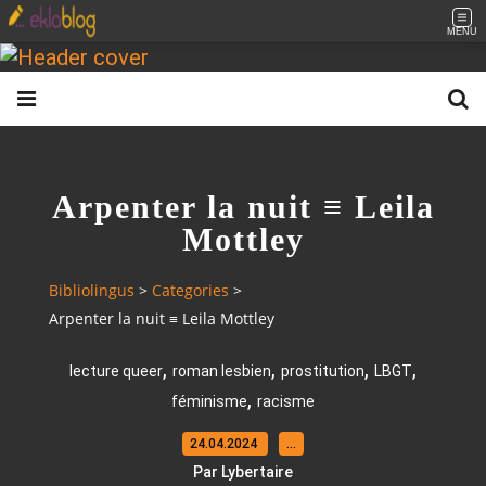
MENU
Arpenter la nuit ≡ Leila
Mottley
Bibliolingus
>
Categories
>
Arpenter la nuit ≡ Leila Mottley
,
,
,
,
lecture queer
roman lesbien
prostitution
LBGT
,
féminisme
racisme
24.04.2024
…
Par Lybertaire