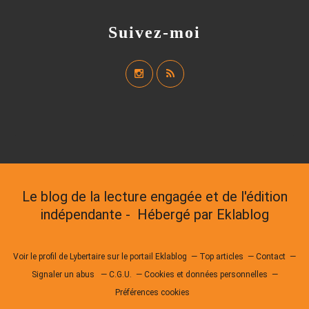
Suivez-moi
Le blog de la lecture engagée et de l'édition
indépendante - Hébergé par
Eklablog
Voir le profil de
Lybertaire
sur le portail Eklablog
Top articles
Contact
Signaler un abus
C.G.U.
Cookies et données personnelles
Préférences cookies