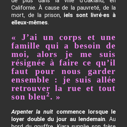
de plus dans la ville d’Oakland, en
Californie. À cause de la pauvreté, de la
mort, de la prison,
iels sont livré·es à
elleux-mêmes
.
« J’ai un corps et une
famille qui a besoin de
moi, alors je me suis
résignée à faire ce qu’il
faut pour nous garder
ensemble : je suis allée
retrouver la rue et tout
2
son bleu
. »
Arpenter la nuit
commence lorsque le
loyer double du jour au lendemain
.
Au
bord du gouffre
, Kiara supplie son frère