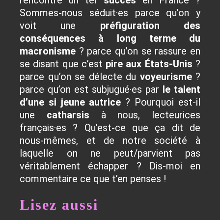
rencontré un tel
succès
en France ?
Sommes-nous séduit·es parce qu’on y
voit une
préfiguration des
conséquences à long terme du
macronisme
? parce qu’on se rassure en
se disant que c’est
pire aux États-Unis
?
parce qu’on se délecte du
voyeurisme
?
parce qu’on est subjugué·es par
le talent
d’une si jeune autrice
?
Pourquoi est-il
une
catharsis
à nous, lecteurices
français·es ? Qu’est-ce que ça dit de
nous-mêmes, et de notre société à
laquelle on ne peut/parvient pas
véritablement échapper ? Dis-moi en
commentaire ce que t’en penses !
Lisez aussi