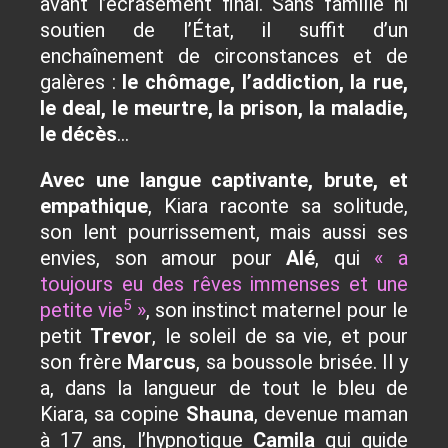
avant
l’écrasement final.
Sans famille ni
soutien de l’État, il suffit d’un
enchaînement de circonstances et de
galères :
le chômage, l’addiction, la rue,
le deal, le meurtre, la prison, la maladie,
le décès
…
Avec une langue captivante, brute, et
empathique
,
Kiara raconte sa solitude,
son lent pourrissement, mais aussi ses
envies, son amour pour
Alé
, qui
« a
toujours eu des rêves immenses et une
5
petite vie
»
, son instinct maternel pour le
petit
Trevor
, le
soleil
de sa vie, et pour
son frère
Marcus
, sa
boussole
brisée. Il y
a,
dans la langueur de tout le bleu de
Kiara
, sa copine
Shauna
, devenue maman
à 17 ans, l’hypnotique
Camila
qui guide