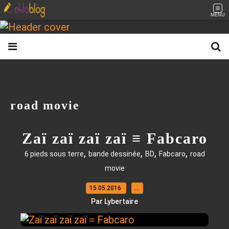
MENU
road movie
Zaï zaï zaï zaï ≡ Fabcaro
,
,
,
,
6 pieds sous terre
bande dessinée
BD
Fabcaro
road
movie
15.05.2016
…
Par Lybertaire