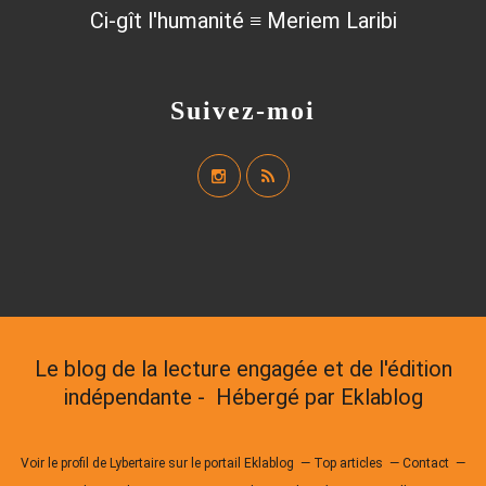
Ci-gît l'humanité ≡ Meriem Laribi
Suivez-moi
Le blog de la lecture engagée et de l'édition
indépendante - Hébergé par
Eklablog
Voir le profil de
Lybertaire
sur le portail Eklablog
Top articles
Contact