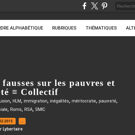
DRE ALPHABÉTIQUE
RUBRIQUES
THÉMATIQUES
ALT
s fausses sur les pauvres et
té ≡ Collectif
,
,
,
,
,
,
usion
HLM
immigration
inégalités
méritocratie
pauvreté
,
,
,
iale
Roms
RSA
SMIC
02.2015
…
r Lybertaire