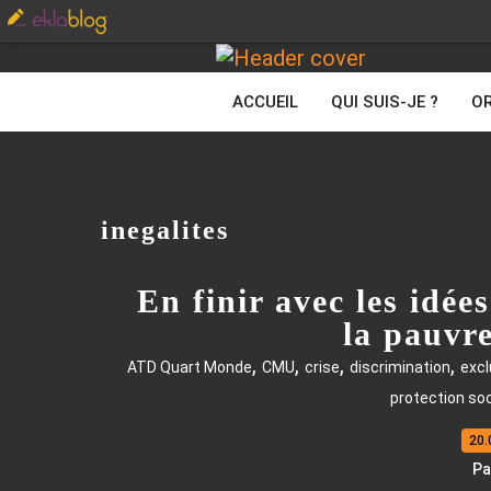
ACCUEIL
QUI SUIS-JE ?
OR
inegalites
En finir avec les idée
la pauvre
,
,
,
,
ATD Quart Monde
CMU
crise
discrimination
excl
protection soc
20.
Pa