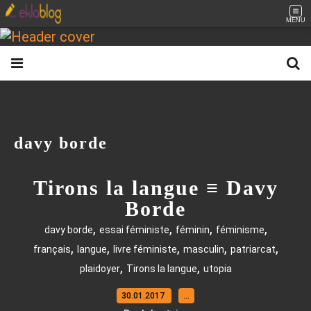
MENU
davy borde
Tirons la langue ≡ Davy
Borde
,
,
,
,
davy borde
essai féministe
féminin
féminisme
,
,
,
,
,
français
langue
livre féministe
masculin
patriarcat
,
,
plaidoyer
Tirons la langue
utopia
30.01.2017
…