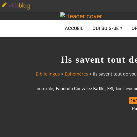
ACCUEIL
QUI SUIS-JE ?
OR
Ils savent tout d
Bibliolingus
>
Éphémères
>
Ils savent tout de vou
,
,
,
contrôle
Fanchita Gonzalez Batlle
FBI
Iain Leviso
16.
Pa