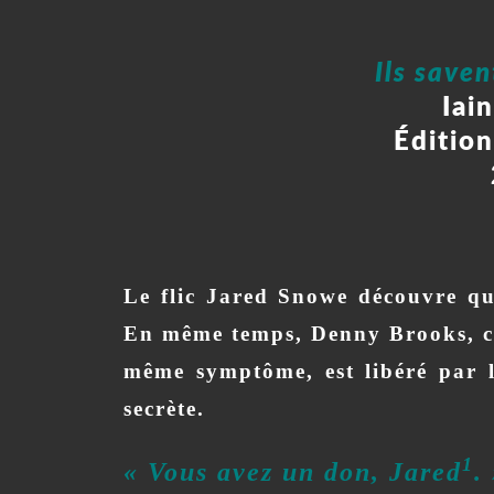
Ils saven
Iai
Édition
Le flic Jared Snowe découvre qu’
En même temps, Denny Brooks, co
même symptôme, est libéré par 
secrète.
1
« Vous avez un don, Jared
.