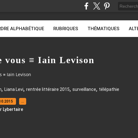
DRE ALPHABÉTIQUE
RUBRIQUES
THÉMATIQUES
ALT
e vous ≡ Iain Levison
s ≡ Iain Levison
,
,
,
,
n
Liana Levi
rentrée littéraire 2015
surveillance
télépathie
10.2015
…
r Lybertaire