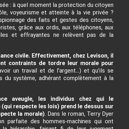
isée : à quel moment la protection du citoyen
ôle, voyeurisme et atteinte à la vie privée ?
’espionnage des faits et gestes des citoyens,
istes, grâce aux ordis, aux téléphones, aux
lles et effrayantes ne relèvent pas de la
ance civile. Effectivement, chez Levison, il
ont contraints de tordre leur morale pour
avoir un travail et de l’argent...) et qu’ils se
s du système, adhérant complètement à la
ance aveugle, les individus chez qui le
(qui respecte les lois) prend le dessus sur
specte la morale)
. Dans le roman, Terry Dyer
ion parfaite des hommes-machines qui ont
la hiérarchie, faisant fi de leur jugement